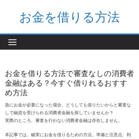
コ
お金を借りる方法
ン
テ
ン
ツ
へ
ス
キ
お金を借りる方法で審査なしの消費者
ッ
金融はある？今すぐ借りれるおすす
プ
め方法
急にお金が必要になった場合、どうしても借りたいからと審査な
しで融資を受けられる消費者金融を探していませんか？
実際のところ、審査を行わない消費者金融は存在しません。
本記事では、確実にお金を借りるための方法、準備と注意点、利